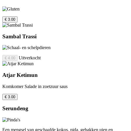
€ 3.00
Sambal Trassi
Uitverkocht
€ 4.00
Atjar Ketimun
Komkomer Salade in zoetzuur saus
€ 3.00
Serundeng
Een mengsel van geschaafde kokos, pida, gebakken uien en