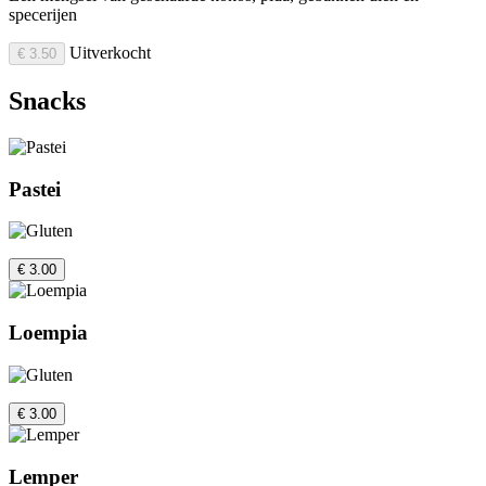
specerijen
Uitverkocht
€ 3.50
Snacks
Pastei
€ 3.00
Loempia
€ 3.00
Lemper