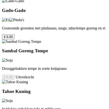
Gado-Gado
Gestoomde groenten met pindasaus, tauge, tahu/tempe goreng en ei
€ 6.00
Sambal Goreng Tempe
Drooggebakken tempe in zoete ketjapsaus
Uitverkocht
€ 5.00
Tahoe Kuning
In blokjes gebakken tofu in milde saus