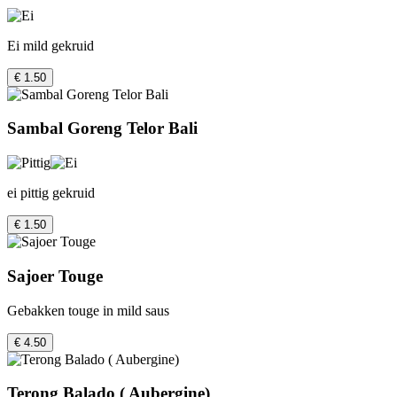
Ei mild gekruid
€ 1.50
Sambal Goreng Telor Bali
ei pittig gekruid
€ 1.50
Sajoer Touge
Gebakken touge in mild saus
€ 4.50
Terong Balado ( Aubergine)